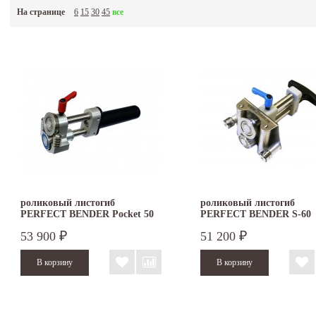
350, disc roller s, disc roller xl, dxl-250, dxl-350 и другие. Выбирайте и заказывайте!
На странице
6
15
30
45
все
роликовый листогиб
роликовый листогиб
PERFECT BENDER Pocket 50
PERFECT BENDER S-60
53 900
51 200
₽
₽