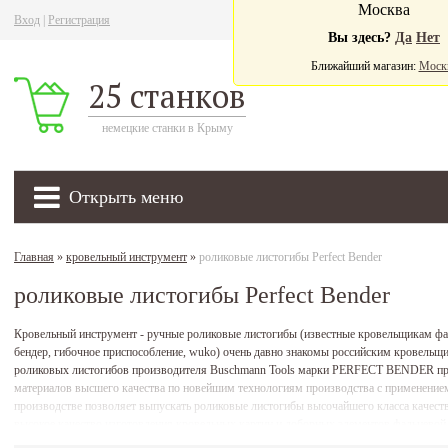
Москва
Вход
|
Регистрация
Ва
Вы здесь?
Да
Нет
Ближайший магазин:
Моск
25 станков
немецкие станки в Крыму
Открыть меню
Главная
»
кровельный инструмент
»
роликовые листогибы Perfect Bender
роликовые листогибы Perfect Bender
Кровельный инструмент - ручные роликовые листогибы (известные кровельщикам фал
бендер, гибочное приспособление, wuko) очень давно знакомы российским кровельщ
роликовых листогибов производителя Buschmann Tools марки PERFECT BENDER прои
материалов высшего качества по новейшим технологиям производства с применение
производстве позволяет выпускать роликовые листогибы высочайшего класса качеств
высокое качество изготовления кровельных картин и доборных элементов фальцевой 
ценам роликовые листогибы Perfect Bender моделей: Falz Bender, xl-60, xl-150, xl-200, xl-