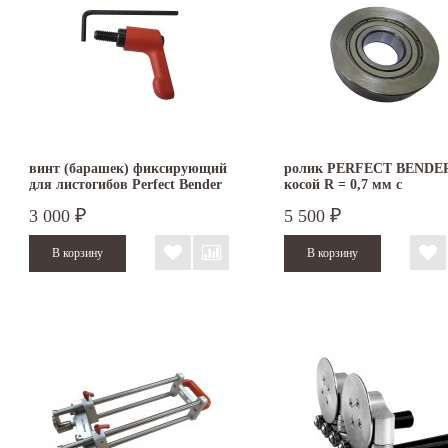
винт (барашек) фиксирующий
ролик PERFECT BENDE
для листогибов Perfect Bender
косой R = 0,7 мм с
Buschmann Tools
подшипником
3 000
5 500
₽
₽