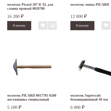
молоток Picard 207 R XL для
молоток-ляпка PICARD
сланца правый 0020700
16 200
12 000
₽
₽
молоток PICARD 0017701-0200
молоток Supercraft
жестянщика специальный
безынерционный 30 мм
3377.030
5 100
6 000
₽
₽