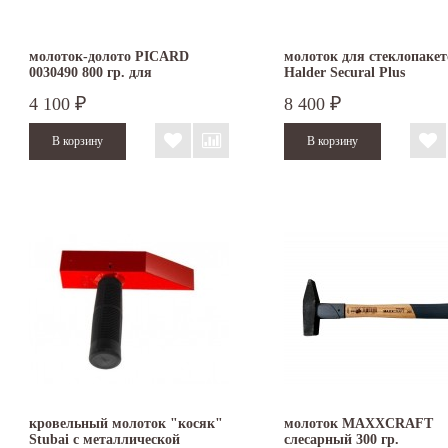
молоток-долото PICARD
молоток для стеклопакет
0030490 800 гр. для
Halder Secural Plus
штробления
безынерционный 30х40 
4 100
8 400
₽
₽
3380.140
кровельный молоток "косяк"
молоток MAXXCRAFT
Stubai с металлической
слесарный 300 гр.