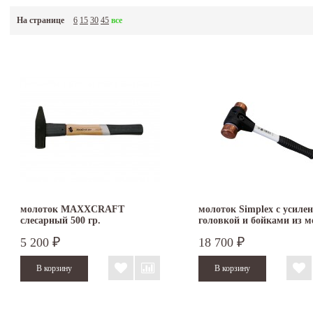
На странице
6
15
30
45
все
молоток MAXXCRAFT
молоток Simplex с усиле
слесарный 500 гр.
головкой и бойками из м
40 мм 3704.040
5 200
18 700
₽
₽