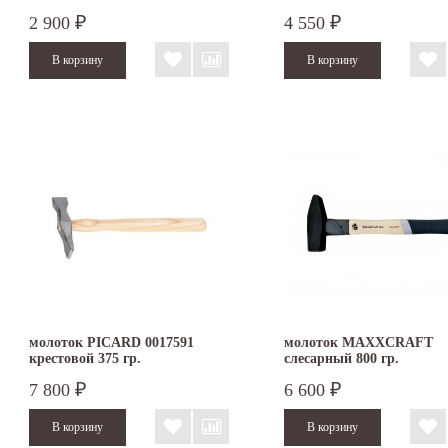
рукояткой
2 900
4 550
₽
₽
молоток PICARD 0017591
молоток MAXXCRAFT
крестовой 375 гр.
слесарный 800 гр.
7 800
6 600
₽
₽