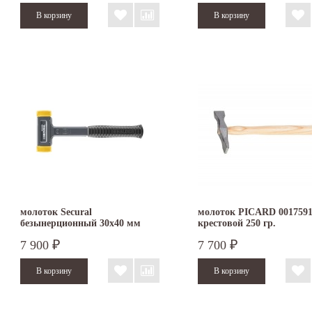
молоток Secural
молоток PICARD 001759
безынерционный 30х40 мм
крестовой 250 гр.
3380.040
7 900
7 700
₽
₽