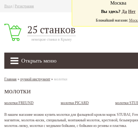
Москва
Вход
|
Регистрация
Ва
Вы здесь?
Да
Нет
Ближайший магазин:
Моск
25 станков
немецкие станки в Крыму
Открыть меню
Главная
»
ручной инструмент
»
молотки
молотки
молотки FREUND
молотки PICARD
молотки STU
В нашем магазине можно купить молотки для фальцевой кровли марок STUBAI, Freund
магнитом, молоток-косяк, специальный, монтажный молоток, крестовой, безынерцион
молоток-ляпку, молотки с медными бойками, с бойками из резины и пластика.