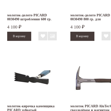
молоток-долото PICARD
молоток-долото PICARD
0030490 штробления 600 гр.
0030490 800 гр. для
штробления
4 100
4 100
₽
₽
молоток-кирочка каменщика
молоток PICARD AluTec®
PICARD зубчатый
гвоздодёром и магнитом