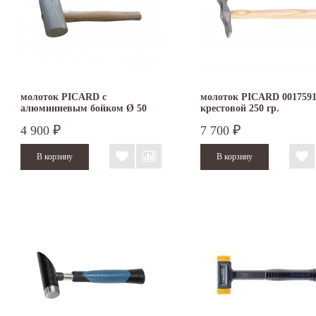
молоток PICARD с
молоток PICARD 001759
алюминиевым бойком Ø 50
крестовой 250 гр.
мм
4 900
7 700
₽
₽