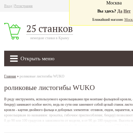
Москва
Вход
|
Регистрация
Ва
Вы здесь?
Да
Нет
Ближайший магазин:
Моск
25 станков
немецкие станки в Крыму
Открыть меню
Главная
»
роликовые листогибы WUKO
роликовые листогибы WUKO
В ряду инструмента, используемого кровельщиками при монтаже фальцевой кровли,
бендер) занимают особое место, ведь по сути они заменяют собой целый станок лис
кровли - картин двойного фальца и доборных элементов: отливов, ендов, парапетов
кровельщикам по названиям: прокатка, гибочное приспособление, бендер) позволяют 
0 до 90 или 100 градусов в зависимости от модели, и от 90 до 180 градусов. Высота 
зависимости от модели роликового листогиба. В наших офисах продаж в СПб и Мо
2200, 2202, 2020, 2050, 2030, 4010, 4000, 3350, 3200, 4050, 4040, 7200, 7350, 6200, 