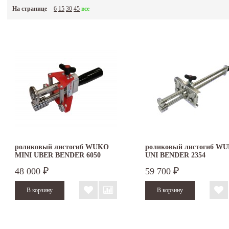
оплаты.
На странице
6
15
30
45
все
роликовый листогиб WUKO
роликовый листогиб W
MINI UBER BENDER 6050
UNI BENDER 2354
48 000
59 700
₽
₽