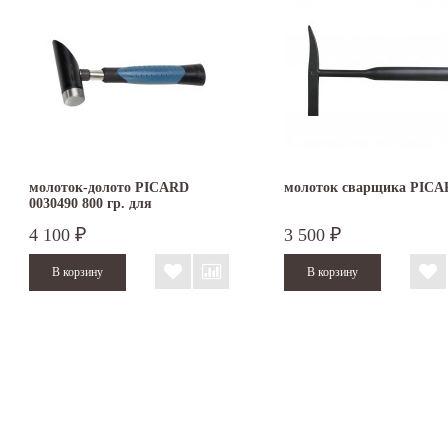
молоток-долото PICARD
молоток сварщика PIC
0030490 800 гр. для
штробления
4 100
3 500
₽
₽