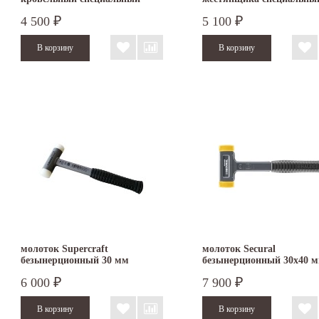
4 500
5 100
₽
₽
молоток Supercraft
молоток Secural
безынерционный 30 мм
безынерционный 30х40 
3377.030
3380.040
6 000
7 900
₽
₽