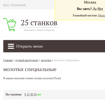
Москва
Вход
|
Регистрация
Ва
Вы здесь?
Да
Нет
Ближайший магазин:
Моск
25 станков
немецкие станки в Крыму
Открыть меню
Главная
»
ручной инструмент
»
молотки
»
молотки специальные
молотки специальные
В нашем магазине можно купить молотки Picard.
На странице
6
15
30
45
все