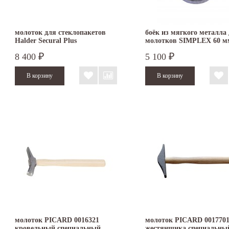
молоток для стеклопакетов
боёк из мягкого металла
Halder Secural Plus
молотков SIMPLEX 60 м
безынерционный 30х40 мм
3209.060
8 400
5 100
₽
₽
3380.140
молоток PICARD 0016321
молоток PICARD 0017701
кровельный специальный
жестянщика специальны