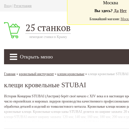
Москва
Вход
|
Регистрация
Ва
Вы здесь?
Да
Нет
Ближайший магазин:
Моск
25 станков
немецкие станки в Крыму
Открыть меню
Главная
»
кровельный инструмент
»
клещи кровельные
»
клещи кровельные STUBAI
клещи кровельные STUBAI
История Концерна STUBAI (Австрия) берёт своё начало с XIV века и в настоящее вр
число европейских и мировых лидеров производства качественного профессиональн
обработки деталей и изделий из тонколистового металла. Кровельные клещи можно р
кровельные клещи. Кровельные клещи хапы STUBAI делятся по ширине захвата: 20 м
клещи STUBAI имеют ширину захвата: 120 мм; 140 мм; 160 мм; 180 мм; 200 мм и уд
фальцевой кровли. Глубина захвата кровельных клещей STUBAI варьируется в зависи
Кровельные клещи STUBAI делятся и по форме: прямые, изогнутые на 45°, изогну