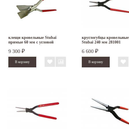
клещи кровельные Stubai
круглогубцы кровельные
прямые 60 мм с угловой
Stubai 240 мм 281001
функцией оцинкованные
9 300
6 600
₽
₽
282451NR