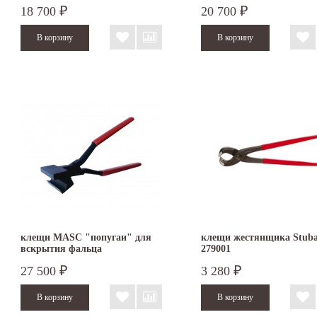
18 700
20 700
₽
₽
клещи MASC "попугаи" для
клещи жестянщика Stuba
вскрытия фальца
279001
27 500
3 280
₽
₽