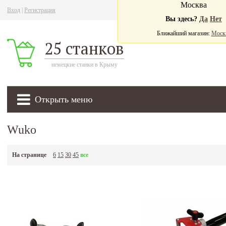
Москва
Вход
|
Регистрация
Ва
Вы здесь?
Да
Нет
Ближайший магазин:
Моск
25 станков
немецкие станки в Крыму
Открыть меню
Wuko
На странице
6
15
30
45
все