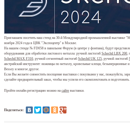
Приглашаем посетить наш стенд на 30-й Международной промышленной выставке "Мет
ноября 2024 года в ЦВК "Экспоцентр" в Москве.
На нашем стенде № FD058 в павильоне Форум (в центре у фонтана), будут представл
оборудования для обработки листового металла: ручной листогиб
Schechtl LBX 200
,
Schechtl MAX F310
, ручной сегментный листогиб
Schechtl UK 125
, ручной листогиб
австрийский инструмент: ножницы по металлу, кровельные клещи, безынерционные 
Bessey и многое другое.
Если Вы желаете совместить посещение выставки с покупками у нас, пожалуйста, зар
сделайте предварительный заказ, чтобы мы успели его скомплектовать и подготовить.
Пройти онлайн-регистрацию можно на
сайте
выставки.
Поделиться: