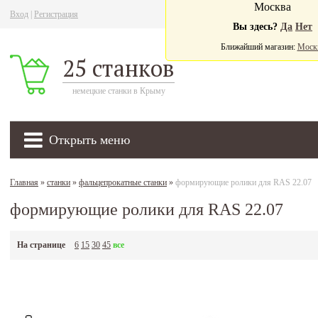
Москва
Вход
|
Регистрация
Ва
Вы здесь?
Да
Нет
Ближайший магазин:
Моск
25 станков
немецкие станки в Крыму
Открыть меню
Главная
»
станки
»
фальцепрокатные станки
»
формирующие ролики для RAS 22.07
формирующие ролики для RAS 22.07
На странице
6
15
30
45
все