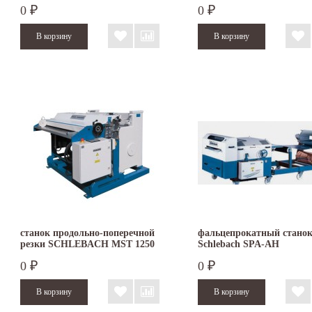
0
0
₽
₽
станок продольно-поперечной
фальцепрокатный стано
резки SCHLEBACH MST 1250
Schlebach SPA-AH
0
0
₽
₽