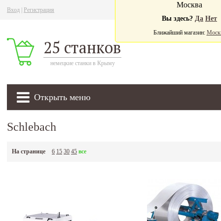
Москва
Вход
|
Регистрация
Ва
Вы здесь?
Да
Нет
Ближайший магазин:
Моск
25 станков
немецкие станки в Крыму
Открыть меню
Schlebach
На странице
6
15
30
45
все