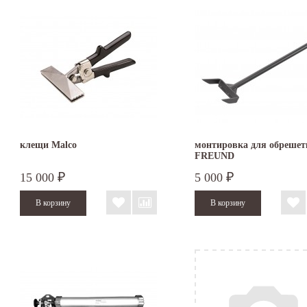
клещи Malco
монтировка для обрешет
FREUND
15 000
5 000
₽
₽