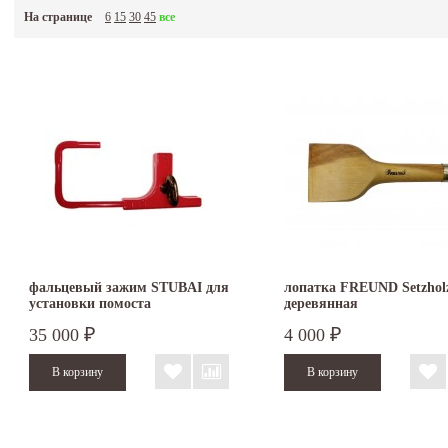
На странице
6
15
30
45
все
фальцевый зажим STUBAI для
лопатка FREUND Setzhol
установки помоста
деревянная
35 000
4 000
₽
₽