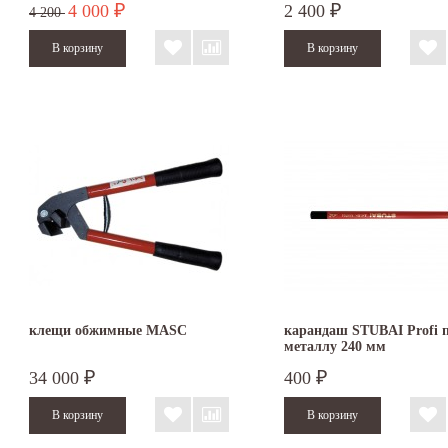
4 000
2 400
₽
₽
4 200
клещи обжимные MASC
карандаш STUBAI Profi 
металлу 240 мм
34 000
400
₽
₽