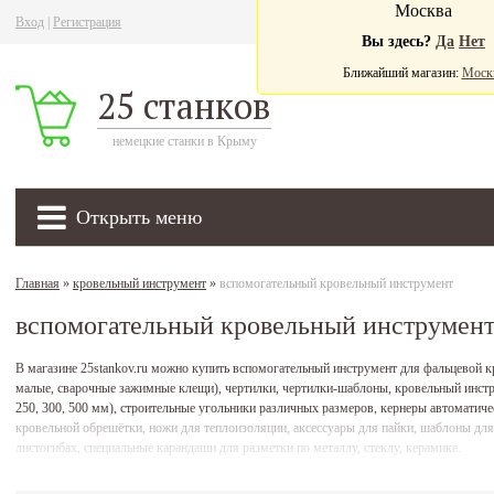
Москва
Вход
|
Регистрация
Ва
Вы здесь?
Да
Нет
Ближайший магазин:
Моск
25 станков
немецкие станки в Крыму
Открыть меню
Главная
»
кровельный инструмент
»
вспомогательный кровельный инструмент
вспомогательный кровельный инструмен
В магазине 25stankov.ru можно купить вспомогательный инструмент для фальцевой к
малые, сварочные зажимные клещи), чертилки, чертилки-шаблоны, кровельный инстру
250, 300, 500 мм), строительные угольники различных размеров, кернеры автоматич
кровельной обрешётки, ножи для теплоизоляции, аксессуары для пайки, шаблоны для
листогибах, специальные карандаши для разметки по металлу, стеклу, керамике.