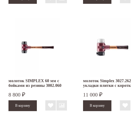
молоток SIMPLEX 60 мм с
молоток Simplex 3027.262
бойками из резины 3002.060
укладки плитки с коротк
ручкой с бойками 60 мм
8 800
11 000
₽
₽
резина StandUp/суперпла