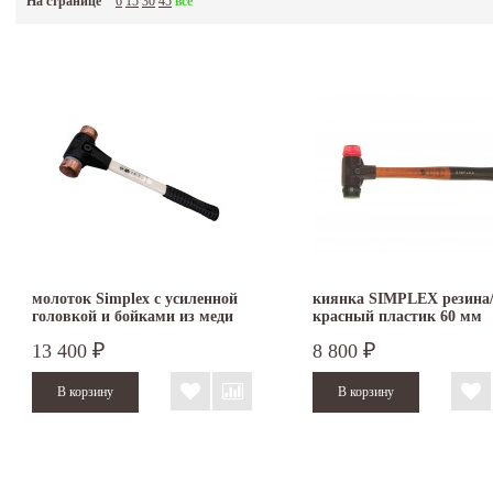
На странице
6
15
30
45
все
молоток Simplex с усиленной
киянка SIMPLEX резина
головкой и бойками из меди
красный пластик 60 мм
30 мм 3704.030
3026.060
13 400
8 800
₽
₽