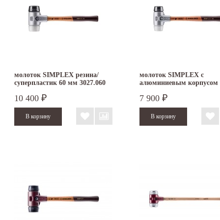
молоток SIMPLEX резина/
молоток SIMPLEX с
суперпластик 60 мм 3027.060
алюминиевым корпусом
резина/суперпластик 40 
10 400
7 900
₽
₽
3127.040