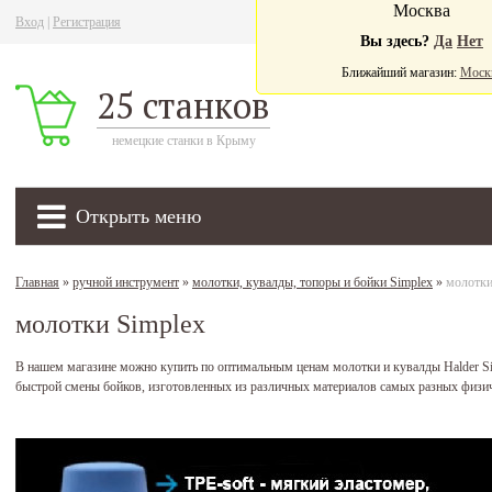
Москва
Вход
|
Регистрация
Ва
Вы здесь?
Да
Нет
Ближайший магазин:
Моск
25 станков
немецкие станки в Крыму
Открыть меню
Главная
»
ручной инструмент
»
молотки, кувалды, топоры и бойки Simplex
»
молотки
молотки Simplex
В нашем магазине можно купить по оптимальным ценам молотки и кувалды Halder Si
быстрой смены бойков, изготовленных из различных материалов самых разных физич