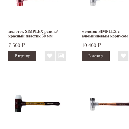
молоток SIMPLEX резина/
молоток SIMPLEX с
красный пластик 50 мм
алюминиевым корпусом
3026.050
резина/суперпластик 50 
7 500
10 400
₽
₽
3127.050