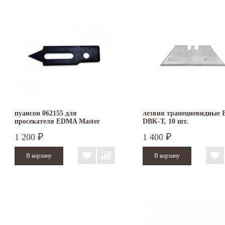
пуансон 062155 для
лезвия трапециевидные B
просекателя EDMA Master
DBK-T, 10 шт.
Profil
1 200
1 400
₽
₽