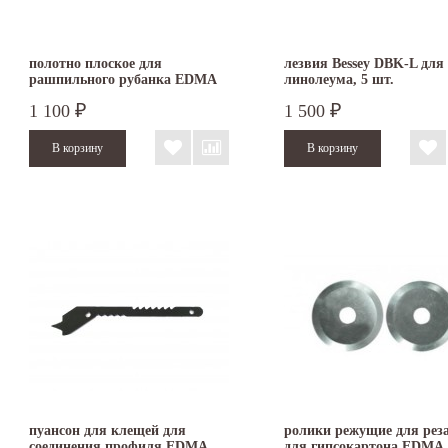
полотно плоское для
лезвия Bessey DBK-L для
рашпильного рубанка EDMA
линолеума, 5 шт.
VARIO RAP
1 100
1 500
₽
₽
пуансон для клещей для
ролики режущие для рез
соединения профиля EDMA
для гипсокартона EDMA