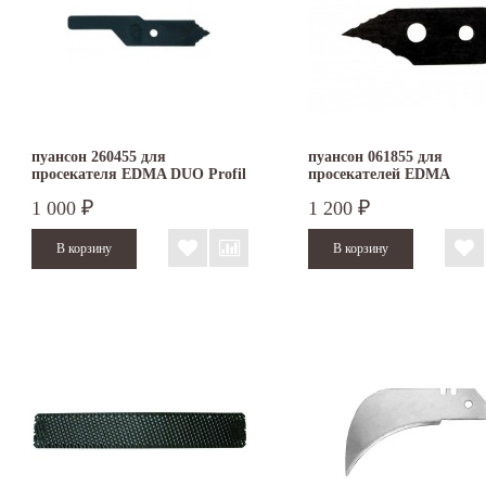
пуансон 260455 для
пуансон 061855 для
просекателя EDMA DUO Profil
просекателей EDMA
ERGOTOP и EDMA PO
1 000
1 200
₽
₽
PROFIL