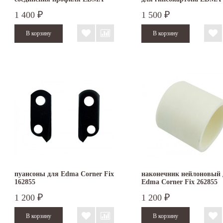
ULTRA PROFIL
PLAC&ROLL
1 400
1 500
₽
₽
пуансоны для Edma Corner Fix
наконечник нейлоновый 
162855
Edma Corner Fix 262855
1 200
1 200
₽
₽