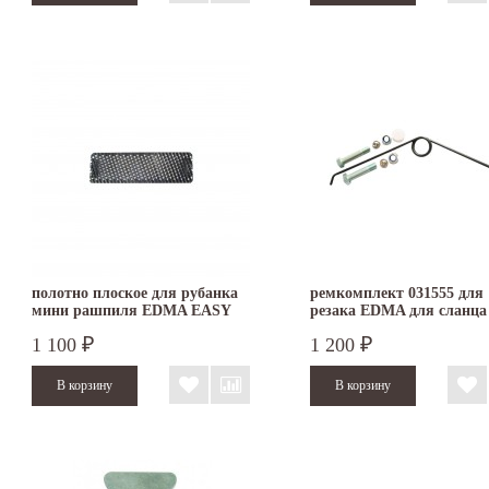
полотно плоское для рубанка
ремкомплект 031555 для
мини рашпиля EDMA EASY
резака EDMA для сланца
RAP
шифера
1 100
1 200
₽
₽