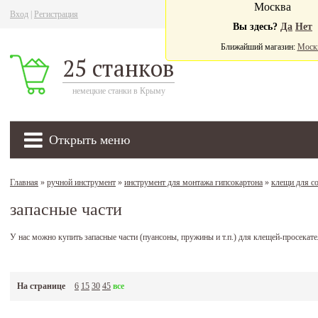
Москва
Вход
|
Регистрация
Ва
Вы здесь?
Да
Нет
Ближайший магазин:
Моск
25 станков
немецкие станки в Крыму
Открыть меню
Главная
»
ручной инструмент
»
инструмент для монтажа гипсокартона
»
клещи для с
запасные части
У нас можно купить запасные части (пуансоны, пружины и т.п.) для клещей-просек
На странице
6
15
30
45
все