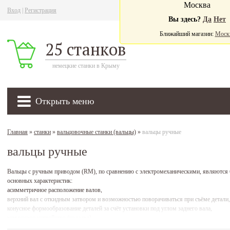
Москва
Вход
|
Регистрация
Ва
Вы здесь?
Да
Нет
Ближайший магазин:
Моск
25 станков
немецкие станки в Крыму
Открыть меню
Главная
»
станки
»
вальцовочные станки (вальцы)
»
вальцы ручные
вальцы ручные
Вальцы с ручным приводом (RM), по сравнению с электромеханическими, являются 
основных характеристик:
асимметричное расположение валов,
верхний вал с откидным затвором и возможностью поворачиваться при съёме детали,
конусное формообразование деталей за счёт установки под углом заднего вала,
коническое устройство (наладка),
быстрая установка нижнего вала,