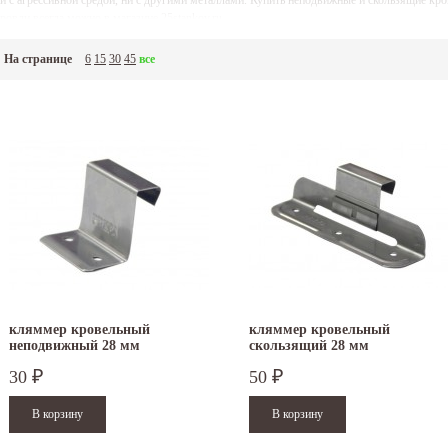
и с агрессивной средой, ни с другими металлами. Купить неподвижные и скользящие к
ровли всегда можно в магазине 25stankov.ru.
На странице
6
15
30
45
все
кляммер кровельный
кляммер кровельный
неподвижный 28 мм
скользящий 28 мм
30
50
₽
₽