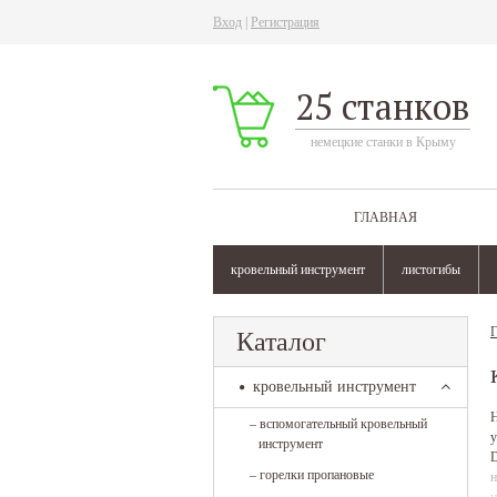
Вход
|
Регистрация
25 станков
немецкие станки в Крыму
ГЛАВНАЯ
кровельный инструмент
листогибы
Г
Каталог
кровельный инструмент
Н
–
вспомогательный кровельный
у
инструмент
D
–
горелки пропановые
н