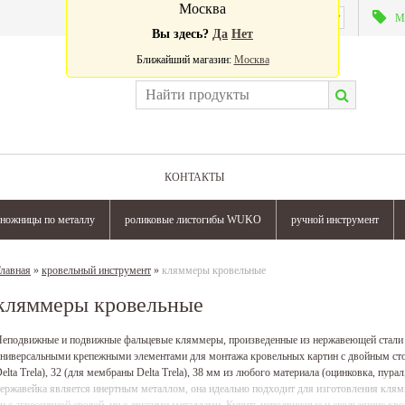
Москва
Валюта:
М
Вы здесь?
Да
Нет
Ближайший магазин:
Москва
КОНТАКТЫ
ножницы по металлу
роликовые листогибы WUKO
ручной инструмент
лавная
»
кровельный инструмент
»
кляммеры кровельные
кляммеры кровельные
еподвижные и подвижные фальцевые кляммеры, произведенные из нержавеющей стали н
ниверсальными крепежными элементами для монтажа кровельных картин с двойным сто
elta Trela), 32 (для мембраны Delta Trela), 38 мм из любого материала (оцинковка, пура
ержавейка является инертным металлом, она идеально подходит для изготовления клямм