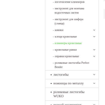
н
–
изготовление кляммеров
к
–
инструмент для монтажа
водосточных систем
–
инструмент для шифера
(сланца)
–
киянки
–
клещи кровельные
–
кляммеры кровельные
–
кровельные рамки
–
оправки кровельные
–
роликовые листогибы Perfect
Bender
листогибы
ножницы по металлу
роликовые листогибы
WUKO
ручной инструмент