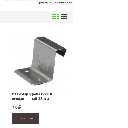
ровельные кляммеры и инструмент для фальцевой
развернуть описание
кляммер кровельный
неподвижный 32 мм
35
₽