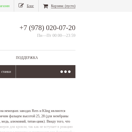
агазин
Блог
Корзина:
(пусто)
+7 (978) 020-07-20
Пн—Пт 00:00—23:59
ПОДДЕРЖКА
станки
а немецких заводах Rees и Kling являются
ячим фальцем высотой 25, 28 (для мембраны
л, медь, алюминий, титан-цинк). Ввиду того, что
еров для кровли, так как не вступает в реакцию