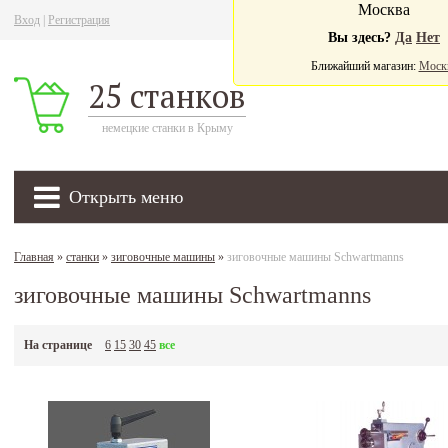
Москва
Вход
|
Регистрация
Ва
Вы здесь?
Да
Нет
Ближайший магазин:
Моск
25 станков
немецкие станки в Крыму
Открыть меню
Главная
»
станки
»
зиговочные машины
»
зиговочные машины Schwartmanns
зиговочные машины Schwartmanns
На странице
6
15
30
45
все