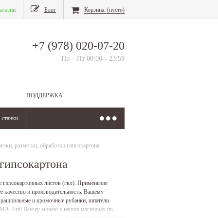
агазин
Блог
Корзина:
(пусто)
+7 (978) 020-07-20
Пн—Пт 00:00—23:59
ПОДДЕРЖКА
станки
езки, разметки, обработки гипсокартона
 гипсокартона
е гипсокартонных листов (гкл). Применение
ё качество и производительность. Вашему
, рашпильные и кромочные рубанки, шпатели.
MA, Erdi Bessey можно в наших магазинах по