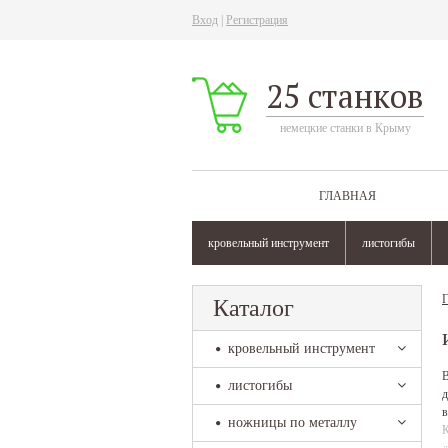
Вход
|
Регистрация
25 станков
немецкие станки в Крыму
ГЛАВНАЯ
кровельный инструмент
листогибы
Г
Каталог
кровельный инструмент
В
листогибы
д
в
ножницы по металлу
К