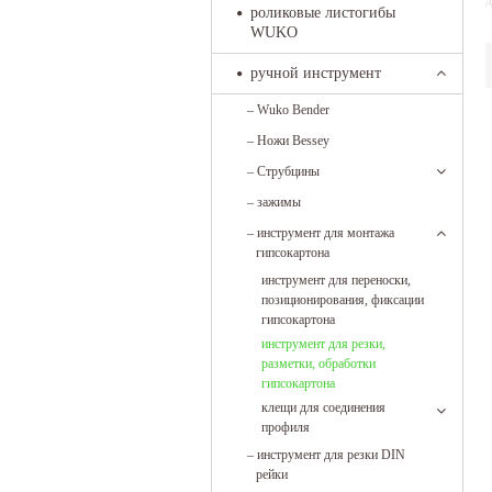
д
роликовые листогибы
WUKO
ручной инструмент
–
Wuko Bender
–
Ножи Bessey
–
Струбцины
–
зажимы
–
инструмент для монтажа
гипсокартона
инструмент для переноски,
позиционирования, фиксации
гипсокартона
инструмент для резки,
разметки, обработки
гипсокартона
клещи для соединения
профиля
–
инструмент для резки DIN
рейки