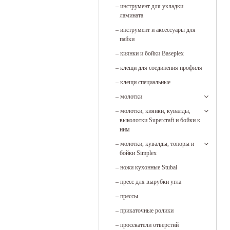
–
инструмент для укладки
ламината
–
инструмент и аксессуары для
пайки
–
киянки и бойки Baseplex
–
клещи для соединения профиля
–
клещи специальные
–
молотки
–
молотки, киянки, кувалды,
выколотки Supercraft и бойки к
ним
–
молотки, кувалды, топоры и
бойки Simplex
–
ножи кухонные Stubai
–
пресс для вырубки угла
–
прессы
–
прикаточные ролики
–
просекатели отверстий