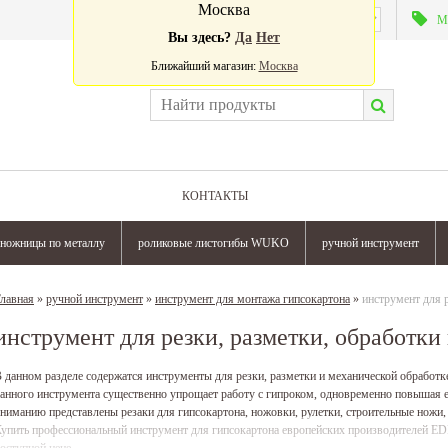
Москва
Валюта:
М
Вы здесь?
Да
Нет
Ближайший магазин:
Москва
КОНТАКТЫ
ножницы по металлу
роликовые листогибы WUKO
ручной инструмент
лавная
»
ручной инструмент
»
инструмент для монтажа гипсокартона
»
инструмент для р
инструмент для резки, разметки, обработки
 данном разделе содержатся инструменты для резки, разметки и механической обработк
анного инструмента существенно упрощает работу с гипроком, одновременно повышая е
ниманию представлены резаки для гипсокартона, ножовки, рулетки, строительные ножи
упить профессиональный инструмент для гипсокартона европейских производителей ED