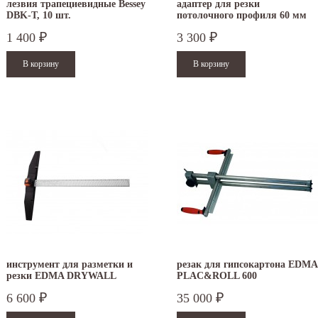
лезвия трапециевидные Bessey
адаптер для резки
DBK-T, 10 шт.
потолочного профиля 60 мм
для гильотины EDMA
1 400
3 300
₽
₽
PROFILCUT MEGA
.12.2025
30.04.2025
инструмент для разметки и
резак для гипсокартона EDMA
резки EDMA DRYWALL
PLAC&ROLL 600
ежим работы офисов в новогодние
30 апреля - работаем в обычном режиме с
аздники 2025 - 2026 г.: г. Москва: 29, 30
01 по 04 мая - выходные дни с 05 по 07 м
6 600
35 000
₽
₽
кабря - работаем...
- работаем в обычном режиме с 08...