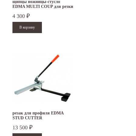
щипцы ножницы-стусло
EDMA MULTI COUP для резки
под углом 070055
4 300
₽
15.10.2024
29.12.2023
резак для профиля EDMA
STUD CUTTER
Приглашаем посетить наш стенд на 30-й
Режим работы офисов в Москве и
ая
Международной промышленной выставке
Петербурге. Москва. 29 декабря 20
13 500
₽
"Металл-Экспо'2024",...
9 до 18 часов; с 30...