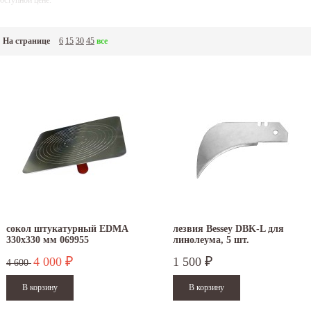
оступной цене.
На странице
6
15
30
45
все
сокол штукатурный EDMA
лезвия Bessey DBK-L для
330х330 мм 069955
линолеума, 5 шт.
4 000
1 500
₽
₽
4 600