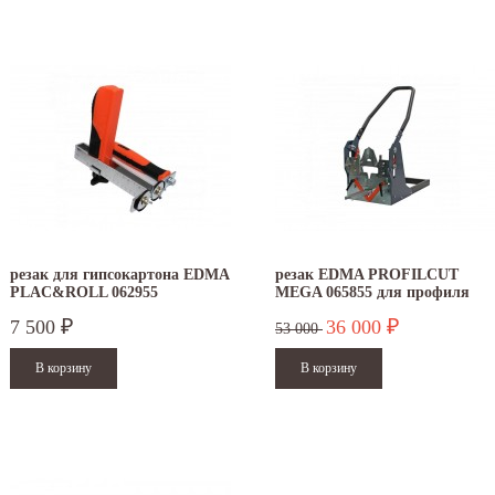
резак для гипсокартона EDMA
резак EDMA PROFILCUT
PLAC&ROLL 062955
MEGA 065855 для профиля
гипсокартона
7 500
36 000
₽
₽
53 000