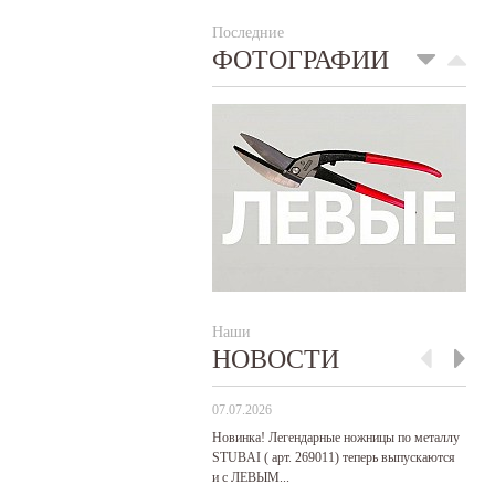
Последние
ФОТОГРАФИИ
Наши
НОВОСТИ
07.07.2026
29
Новинка! Легендарные ножницы по металлу
Р
STUBAI ( арт. 269011) теперь выпускаются
пр
и с ЛЕВЫМ...
де