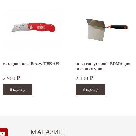
складной нож Bessey DBKAH
шпатель угловой EDMA для
внешних углов
2 900
2 100
₽
₽
МАГАЗИН