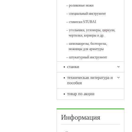
–
роликовые ножи
–
специальный инструмент
–
стамески STUBAI
–
угольники, угломеры, циркули,
чертилки, кернеры и др.
–
шпилькорезы, болторезы,
ножницы для арматуры
–
штукатурный инструмент
станки
техническая литература и
пособия
товар по акции
Информация