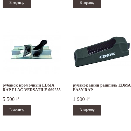
итать дальше
Читать дальше
рубанок кромочный EDMA
рубанок мини рашпиль EDMA
RAP PLAC VERSATILE 069255
EASY RAP
для гипсокартона
5 500
1 900
₽
₽