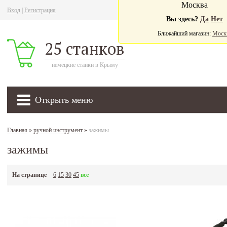
Москва
Вход
|
Регистрация
Ва
Вы здесь?
Да
Нет
Ближайший магазин:
Моск
25 станков
немецкие станки в Крыму
Открыть меню
Главная
»
ручной инструмент
»
зажимы
зажимы
На странице
6
15
30
45
все