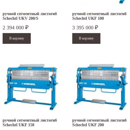
ручной сегментный листогиб
ручной сегментный листогиб
Schechtl UKV 200/S
Schechtl UKF 100
2 394 000
3 395 000
₽
₽
.12.2025
30.04.2025
ручной сегментный листогиб
ручной сегментный листогиб
ежим работы офисов в новогодние
30 апреля - работаем в обычном режиме с
Schechtl UKF 150
Schechtl UKF 200
аздники 2025 - 2026 г.: г. Москва: 29, 30
01 по 04 мая - выходные дни с 05 по 07 м