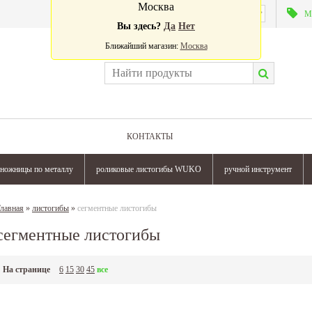
Москва
Валюта:
М
Вы здесь?
Да
Нет
Ближайший магазин:
Москва
КОНТАКТЫ
ножницы по металлу
роликовые листогибы WUKO
ручной инструмент
лавная
»
листогибы
»
сегментные листогибы
сегментные листогибы
На странице
6
15
30
45
все