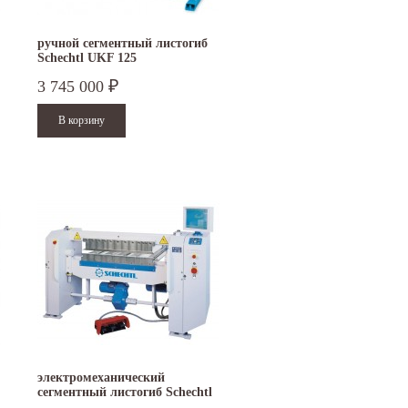
ручной сегментный листогиб
Schechtl UKF 125
3 745 000
₽
15.10.2024
29.12.2023
электромеханический
Приглашаем посетить наш стенд на 30-й
Режим работы офисов в Москве и
сегментный листогиб Schechtl
ая
Международной промышленной выставке
Петербурге. Москва. 29 декабря 20
MAXI 100