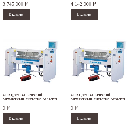
кабря - работаем в обычном режиме,...
- работаем в обычном...
3 745 000
4 142 000
₽
₽
итать дальше
Читать дальше
электромеханический
электромеханический
сегментный листогиб Schechtl
сегментный листогиб Schechtl
MAXI 150
MAXI 200
0
0
₽
₽