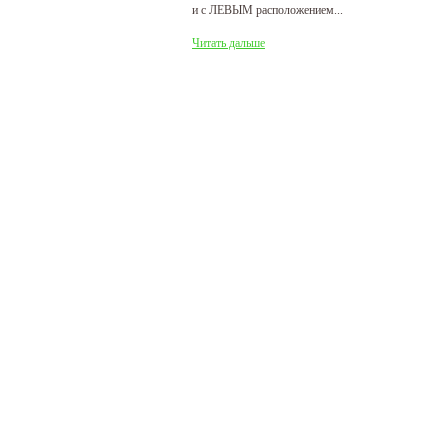
и с ЛЕВЫМ расположением...
де
Читать дальше
Ч