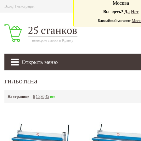
Москва
Вход
|
Регистрация
Ва
Вы здесь?
Да
Нет
Ближайший магазин:
Моск
25 станков
немецкие станки в Крыму
Открыть меню
гильотина
На странице
6
15
30
45
все