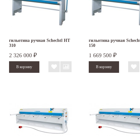
гильотина ручная Schechtl HT
гильотина ручная Schech
310
150
2 326 000
1 669 500
₽
₽