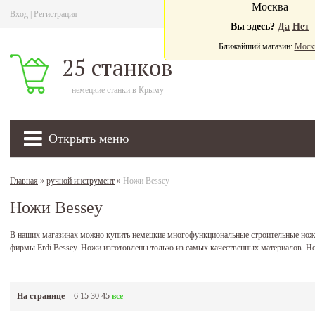
Москва
Вход
|
Регистрация
Ва
Вы здесь?
Да
Нет
Ближайший магазин:
Моск
25 станков
немецкие станки в Крыму
Открыть меню
Главная
»
ручной инструмент
»
Ножи Bessey
Ножи Bessey
В наших магазинах можно купить немецкие многофункциональные строительные нож
фирмы Erdi Bessey. Ножи изготовлены только из самых качественных материалов. Н
На странице
6
15
30
45
все