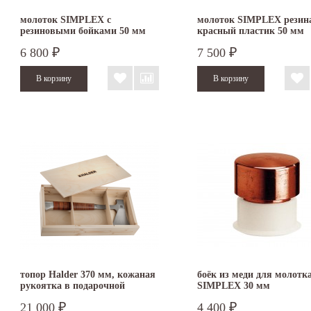
молоток SIMPLEX с
молоток SIMPLEX резин
резиновыми бойками 50 мм
красный пластик 50 мм
3002.050
3026.050
6 800
7 500
₽
₽
топор Halder 370 мм, кожаная
боёк из меди для молотк
рукоятка в подарочной
SIMPLEX 30 мм
упаковке
21 000
4 400
₽
₽