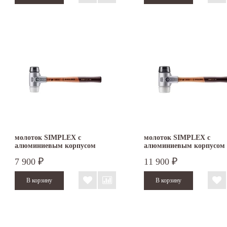
молоток SIMPLEX с
молоток SIMPLEX с
алюминиевым корпусом
алюминиевым корпусом
резина/суперпластик 40 мм
резина/суперпластик 60 
7 900
11 900
₽
₽
3127.040
3127.060