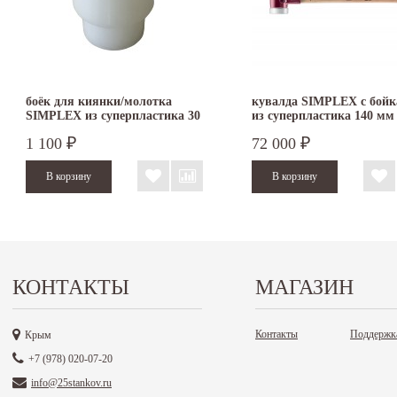
боёк для киянки/молотка
кувалда SIMPLEX с бой
SIMPLEX из суперпластика 30
из суперпластика 140 мм
мм 3207.030
3007.141
1 100
72 000
₽
₽
КОНТАКТЫ
МАГАЗИН
Контакты
Поддержк
Крым
+7 (978) 020-07-20
info@25stankov.ru