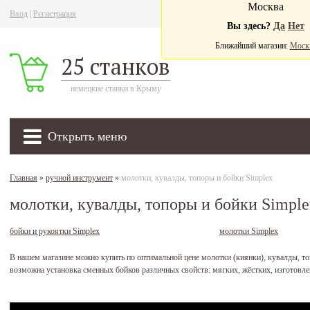
Москва
Вход
|
Регистрация
Ва
Вы здесь?
Да
Нет
Ближайший магазин:
Моск
25 станков
немецкие станки в Крыму
Открыть меню
Главная
»
ручной инструмент
»
молотки, кувалды, топоры и бойки Simplex
молотки, кувалды, топоры и бойки Simple
бойки и рукоятки Simplex
молотки Simplex
В нашем магазине можно купить по оптимальной цене молотки (киянки), кувалды, то
возможна установка сменных бойков различных свойств: мягких, жёстких, изготовл