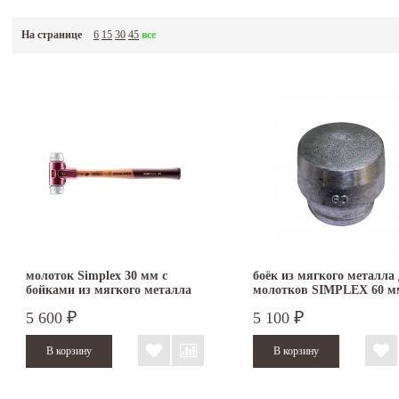
На странице
6
15
30
45
все
молоток Simplex 30 мм с
боёк из мягкого металла
бойками из мягкого металла
молотков SIMPLEX 60 м
3009.030
3209.060
5 600
5 100
₽
₽