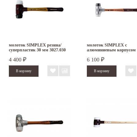
молоток SIMPLEX резина/
молоток SIMPLEX с
суперпластик 30 мм 3027.030
алюминиевым корпусом
резина/суперпластик 30 
4 400
6 100
₽
₽
3127.030