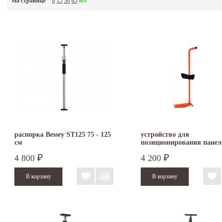
На странице
6
15
30
45
все
распорка Bessey ST125 75 - 125
устройство для
см
позиционирования панел
EDMA Blocplac II 066555
4 800
4 200
₽
₽