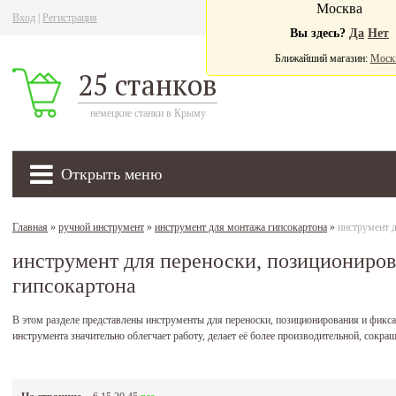
Москва
Вход
|
Регистрация
Ва
Вы здесь?
Да
Нет
Ближайший магазин:
Моск
25 станков
немецкие станки в Крыму
Открыть меню
Главная
»
ручной инструмент
»
инструмент для монтажа гипсокартона
»
инструмент д
инструмент для переноски, позициониро
гипсокартона
В этом разделе представлены инструменты для переноски, позиционирования и фикс
инструмента значительно облегчает работу, делает её более производительной, сокра