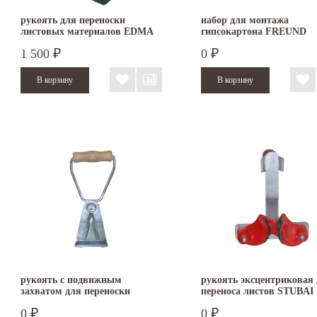
рукоять для переноски
набор для монтажа
листовых материалов EDMA
гипсокартона FREUND
TRANSPLAC EASY
1 500
0
₽
₽
рукоять с подвижным
рукоять эксцентриковая
захватом для переноски
переноса листов STUBAI
листовых материалов STUBAI
0
0
₽
₽