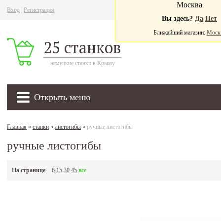
Москва
Вход
|
Регистрация
Ва
Вы здесь?
Да
Нет
Ближайший магазин:
Моск
25 станков
немецкие станки в Крыму
Открыть меню
Главная
»
станки
»
листогибы
»
ручные листогибы
ручные листогибы
На странице
6
15
30
45
все