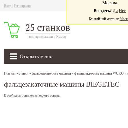
Москва
Вход
|
Регистрация
Ва
Вы здесь?
Да
Нет
Ближайший магазин:
Моск
25 станков
немецкие станки в Крыму
Открыть меню
Главная
»
станки
»
фальцезакаточные машины
»
фальцезакточные машины WUKO
»
фальцезакаточные машины BIEGETEC
В этой категории нет ни одного товара.