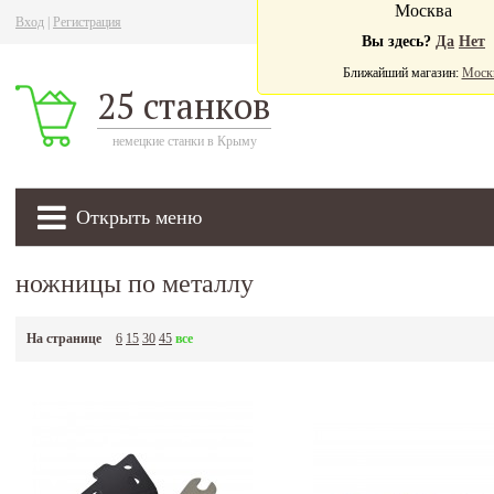
Москва
Вход
|
Регистрация
Ва
Вы здесь?
Да
Нет
Ближайший магазин:
Моск
25 станков
немецкие станки в Крыму
Открыть меню
ножницы по металлу
На странице
6
15
30
45
все