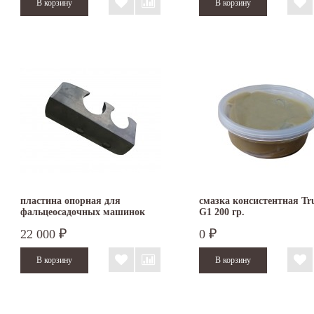
пластина опорная для
смазка консистентная T
фальцеосадочных машинок
G1 200 гр.
TruTool F 300 и F 301
22 000
0
₽
₽