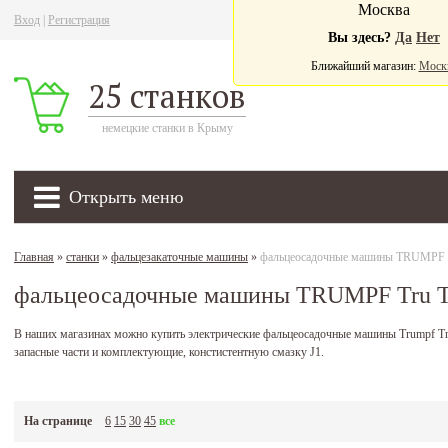
Москва
Вход
|
Регистрация
Ва
Вы здесь?
Да
Нет
Ближайший магазин:
Моск
25 станков
немецкие станки в Крыму
Открыть меню
Главная
»
станки
»
фальцезакаточные машины
»
фальцеосадочные машины TRUMPF T
фальцеосадочные машины TRUMPF Tru T
В наших магазинах можно купить электрические фальцеосадочные машины Trumpf Tru T
запасные части и комплектующие, констистентную смазку J1.
На странице
6
15
30
45
все