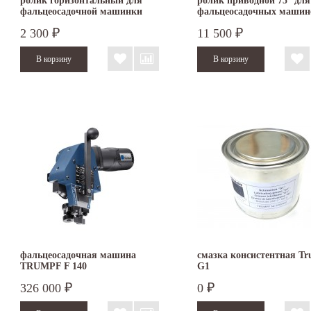
ролик горизонтальный для
ролик приводной 75° для
фальцеосадочной машинки
фальцеосадочных машин
TruTool F 300/301
TruTool F 300 и F 301
2 300
11 500
₽
₽
фальцеосадочная машина
смазка консистентная T
TRUMPF F 140
G1
326 000
0
₽
₽