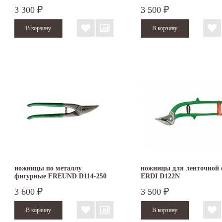
250
D106A-250
3 300
3 500
₽
₽
ножницы по металлу
ножницы для ленточной 
фигурные FREUND D114-250
ERDI D122N
3 600
3 500
₽
₽