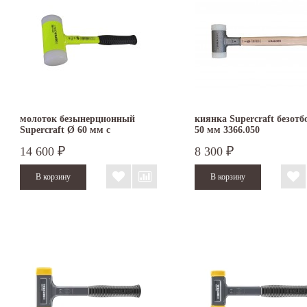
молоток безынерционный
киянка Supercraft безотб
Supercraft Ø 60 мм с
50 мм 3366.050
флюоресцентным покрытием
14 600
8 300
₽
₽
3377.160