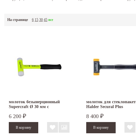
На странице
6
15
30
45
все
молоток безынерционный
молоток для стеклопакет
Supercraft Ø 30 мм с
Halder Secural Plus
флюоресцентным покрытием
безынерционный 30х40 
6 200
8 400
₽
₽
3377.130
3380.140