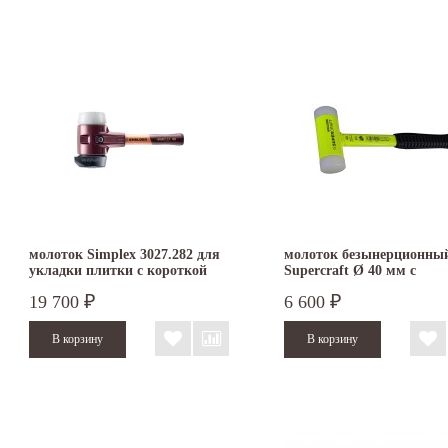
молоток Simplex 3027.282 для
молоток безынерционны
укладки плитки с короткой
Supercraft Ø 40 мм с
ручкой с бойками 80 мм
флюоресцентным покры
19 700
6 600
₽
₽
резина StandUp/суперпластик
3377.140