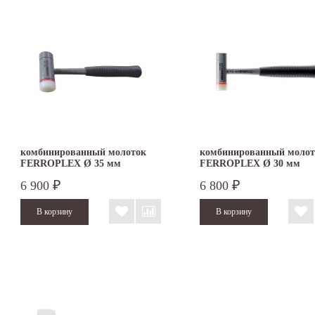
комбинированный молоток
комбинированный молот
FERROPLEX Ø 35 мм
FERROPLEX Ø 30 мм
стальной и нейлоновый боёк
стальной и нейлоновый б
6 900
6 800
₽
₽
3677.035