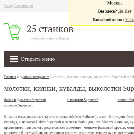
Москва
Вход
|
Регистрация
Ва
Вы здесь?
Да
Нет
Ближайший магазин:
Моск
25 станков
немецкие станки в Крыму
Открыть меню
Главная
»
ручной инструмент
»
молотки, киянки, кувалды, выколотки Supercraft и бо
молотки, киянки, кувалды, выколотки Supe
бойки и рукоятки Supercraft
выколотки Supercraft
киянки Sup
молотки Supercraft
В наших магазинах можно купить с доставкой безотбойные (они же - без отдачи, без
кувалды, выколотки Halder Supercraft и сменные бойки для них. Молотки, киянки, к
применяются при разного рода монтаже и ремонте - монтаже фальцевой кровли, мон
конструкций, автомобильном кузовном ремонте, демонтаже строительных конструкций