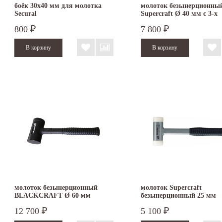
боёк 30x40 мм для молотка
молоток безынерционны
Secural
Supercraft Ø 40 мм с 3-х
компонентной рукояткой
800
7 800
₽
₽
3389.040
молоток безынерционный
молоток Supercraft
BLACKCRAFT Ø 60 мм
безынерционный 25 мм
3379.060
3377.025
12 700
5 100
₽
₽