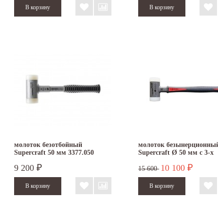
молоток безотбойный
молоток безынерционны
Supercraft 50 мм 3377.050
Supercraft Ø 50 мм с 3-х
компонентной рукояткой
9 200
10 100
₽
₽
3389.050
15 600