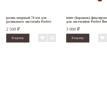
ролик опорный 74 мм для
винт (барашек) фиксиру
роликового листогиба Perfect
для листогибов Perfect Ben
Bender
2 500
3 000
₽
₽