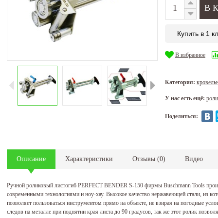
Купить в 1 к
В избранное
Категория:
кровель
У нас есть ещё:
роли
Поделиться:
Описание
Характеристики
Отзывы
(
0
)
Видео
Ручной роликовый листогиб PERFECT BENDER S-150 фирмы Buschmann Tools произво
современными технологиями и ноу-хау. Высокое качество нержавеющей стали, из кот
позволяет пользоваться инструментом прямо на объекте, не взирая на погодные усл
следов на металле при поднятии края листа до 90 градусов, так же этот ролик позвол