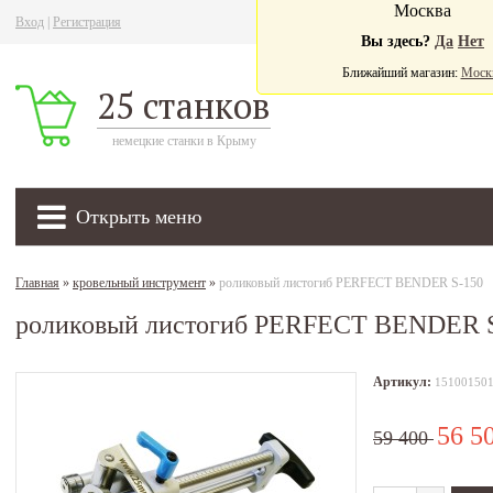
Москва
Вход
|
Регистрация
Ва
Вы здесь?
Да
Нет
Ближайший магазин:
Моск
25 станков
немецкие станки в Крыму
Открыть меню
Главная
»
кровельный инструмент
»
роликовый листогиб PERFECT BENDER S-150
роликовый листогиб PERFECT BENDER 
Артикул:
15100150
56 5
59 400