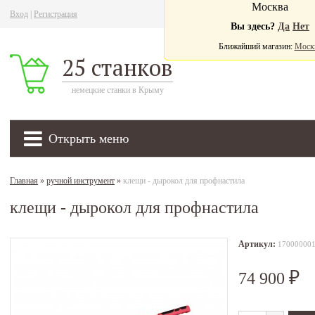
Москва
Вход
|
Регистрация
Ва
Вы здесь?
Да
Нет
Ближайший магазин:
Моск
25 станков
немецкие станки в Крыму
Открыть меню
Главная
»
ручной инструмент
»
клещи - дырокол для профнастила
клещи - дырокол для профнастила
Артикул:
17000000
74 900
₽