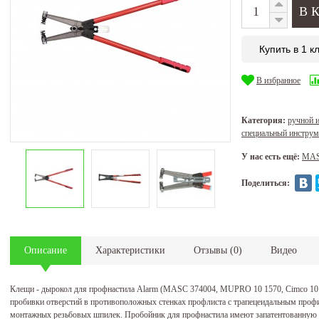
Купить в 1 к
В избранное
Категория:
ручной 
специальный инструм
У нас есть ещё:
MA
Поделиться:
Описание
Характеристики
Отзывы
(
0
)
Видео
Клещи - дырокол для профнастила Alarm (MASC 374004, MUPRO 10 1570, Cimco 10 17
пробивки отверстий в противоположных стенках профлиста с трапецеидальным проф
монтажных резьбовых шпилек. Пробойник для профнастила имеют запатентованну